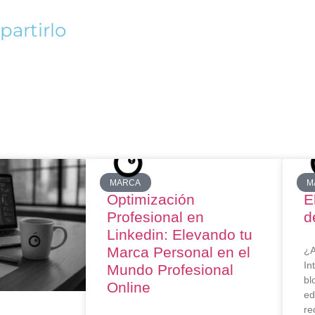
partirlo
MARCA
M
Optimización
E
Profesional en
d
Linkedin: Elevando tu
Marca Personal en el
¿A
In
Mundo Profesional
bl
Online
ed
re