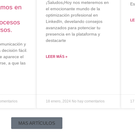
¡Saludos¡Hoy nos meteremos en
Es
amos en
el emocionante mundo de la
optimización profesional en
LE
rocesos
LinkedIn, develando consejos
avanzados para potenciar tu
rsos.
presencia en la plataforma y
destacarte
comunicación y
decisión fácil.
 aparece el
LEER MÁS »
se, a que las
omentarios
18 enero, 2024
No hay comentarios
17
MAS ARTÍCULOS